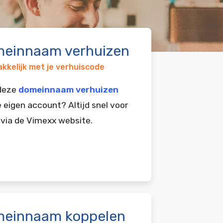
einnaam verhuizen
kkelijk met je verhuiscode
 deze
domeinnaam verhuizen
e eigen account? Altijd snel voor
 via de Vimexx website.
einnaam koppelen